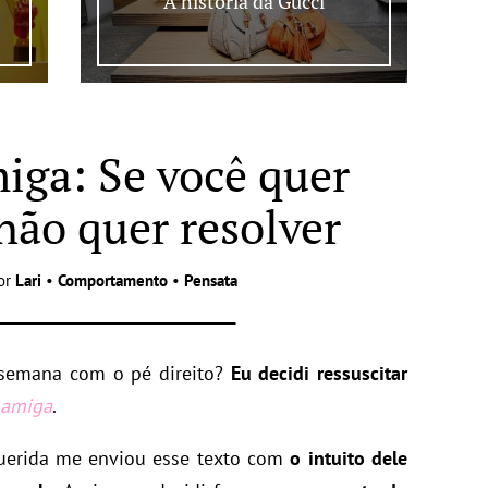
A história da Gucci
iga: Se você quer
não quer resolver
or
Lari
•
Comportamento
•
Pensata
semana com o pé direito?
Eu decidi ressuscitar
 amiga
.
erida me enviou esse texto com
o intuito dele