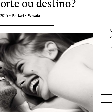
sorte ou destino?
/2015 • Por
Lari
•
Pensata
A
c