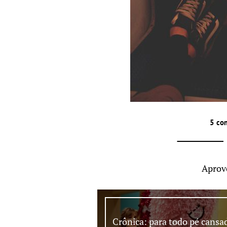
5 co
Aprov
Crônica: para todo pé cansa