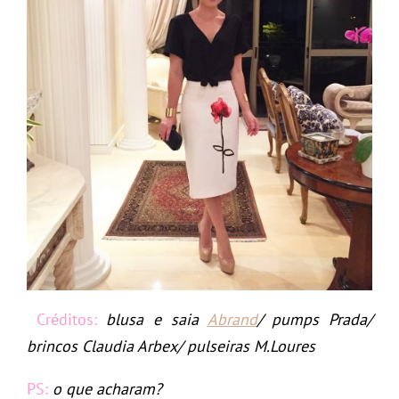
Créditos:
blusa e saia
Abrand
/ pumps Prada/
brincos Claudia Arbex/ pulseiras M.Loures
PS:
o que acharam?