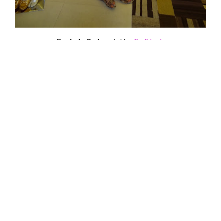
Dandynha Barbosa
do blog
For Friends