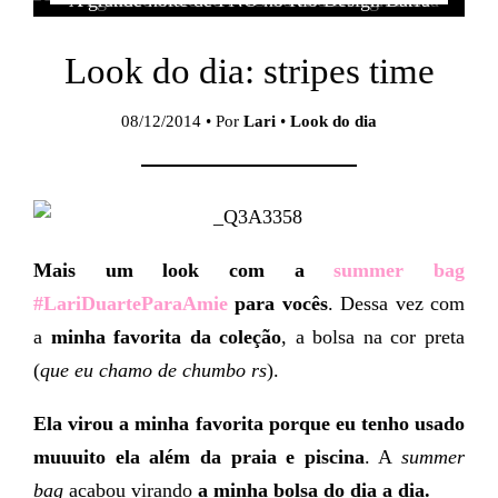
Look do dia: stripes time
08/12/2014 • Por
Lari
•
Look do dia
Mais um look com a
summer bag
#LariDuarteParaAmie
para vocês
. Dessa vez com
a
minha favorita da coleção
, a bolsa na cor preta
(
que eu chamo de chumbo rs
).
Ela virou a minha favorita porque eu tenho usado
muuuito ela além da praia e piscina
. A
summer
bag
acabou virando
a minha bolsa do dia a dia.