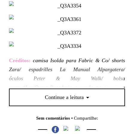
Créditos:
camisa Isolda para Fabric & Co/ shorts
Zara/ espadrilles La Manual Alpargatera/
óculos Peter & May Walk/ bolsa
preta #LariDuarteParaAmie a venda na
Shoplix
e
na
Fabric & Co
Continue a leitura
Sem comentários
• Compartilhe: