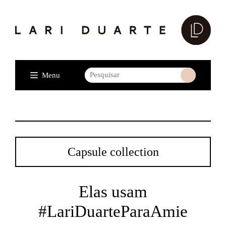
Menu
Capsule collection
Elas usam
#LariDuarteParaAmie