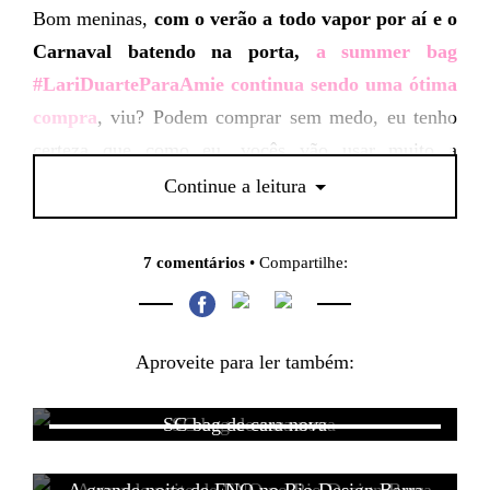
Bom meninas,
com o verão a todo vapor por aí
e o
Carnaval batendo na porta,
a summer bag
#LariDuarteParaAmie continua sendo uma ótima
compra
, viu? Podem comprar sem medo, eu tenho
certeza que como eu, vocês vão usar muito a
bolsitcha por aí.
Continue a leitura
7 comentários
• Compartilhe:
Aproveite para ler também:
SC bag de cara nova
A grande noite de FNO no Rio Design Barra