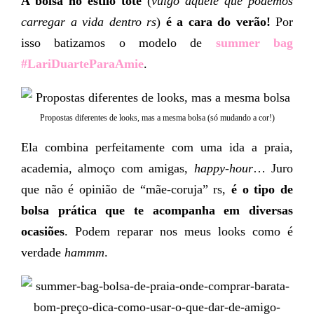
A bolsa no estilo tote
(
vulgo aquele que podemos
carregar a vida dentro rs
)
é a cara do verão!
Por
isso batizamos o modelo de
summer bag
#LariDuarteParaAmie
.
Propostas diferentes de looks, mas a mesma bolsa (só mudando a cor!)
Ela combina perfeitamente com uma ida a praia,
academia, almoço com amigas,
happy-hour
… Juro
que não é opinião de “mãe-coruja” rs,
é o tipo de
bolsa prática que te acompanha em diversas
ocasiões
. Podem reparar nos meus looks como é
verdade
hammm
.