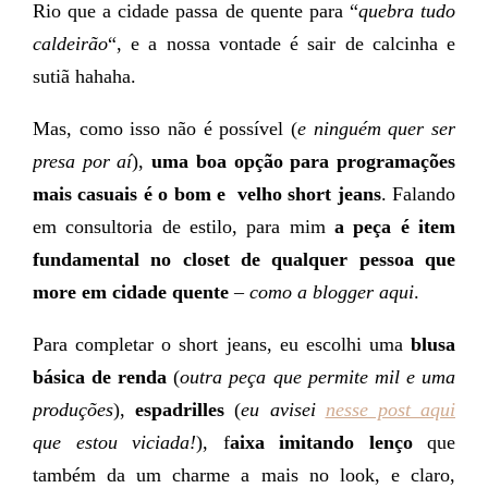
Rio que a cidade passa de quente para “
quebra tudo
caldeirão
“, e a nossa vontade é sair de calcinha e
sutiã hahaha.
Mas, como isso não é possível (
e ninguém quer ser
presa por aí
),
uma boa opção para programações
mais casuais é o bom e velho short jeans
. Falando
em consultoria de estilo, para mim
a peça é item
fundamental no closet de qualquer pessoa que
more em cidade quente
–
como a blogger aqui
.
Para completar o short jeans, eu escolhi uma
blusa
básica de renda
(
outra peça que permite mil e uma
produções
),
espadrilles
(
eu avisei
nesse post aqui
que estou viciada!
), f
aixa imitando lenço
que
também da um charme a mais no look, e claro,