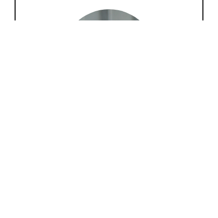
Lari Duarte
Aqui é um espaço entre amigas para
compartilharmos nossas ideias sobre moda, beleza,
comportamento, viagem, tudo que só nós mulheres
amamos.