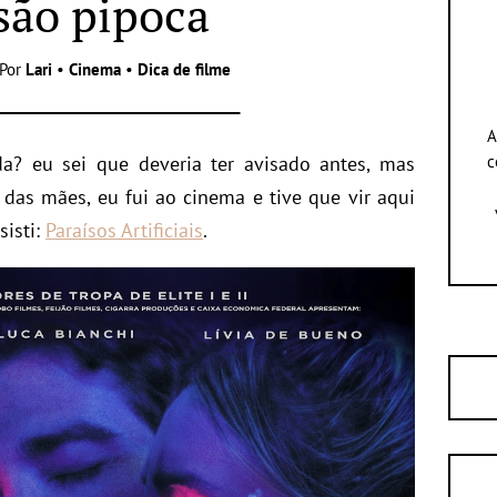
são pipoca
 Por
Lari
•
Cinema
•
Dica de filme
A
a? eu sei que deveria ter avisado antes, mas
c
das mães, eu fui ao cinema e tive que vir aqui
sisti:
Paraísos Artificiais
.