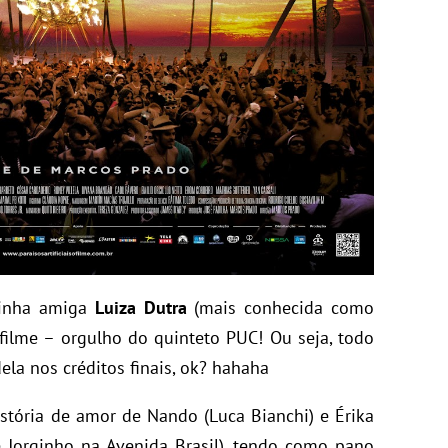
 minha amiga
Luiza Dutra
(mais conhecida como
filme – orgulho do quinteto PUC! Ou seja, todo
la nos créditos finais, ok? hahaha
istória de amor de Nando (Luca Bianchi) e Érika
e Jorginho na Avenida Brasil), tendo como pano