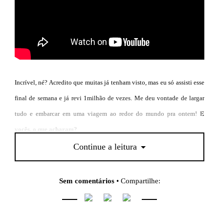
Incrível, né? Acredito que muitas já tenham visto, mas eu só assisti esse
final de semana e já revi 1milhão de vezes. Me deu vontade de largar
tudo e embarcar em uma viagem ao redor do mundo pra ontem!
E
vocês, o que acharam?
Continue a leitura
Sem comentários
• Compartilhe: