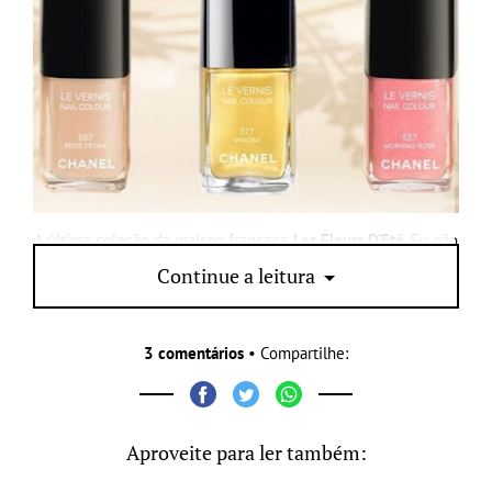
A última coleção da maison francesa,
Les Fleurs D’Eté
. Eu não
gostei, e vocês?
Continue a leitura
3 comentários
• Compartilhe:
Aproveite para ler também: