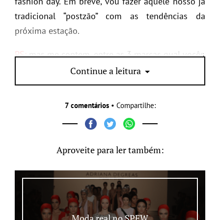
fashion day. Em breve, vou fazer aquele nosso já
tradicional “postzão” com as tendências da
próxima estação.
PS:
mas me contem, entre as 3 marcas qual vocês
gostaram mais?
Continue a leitura
7 comentários
• Compartilhe:
Aproveite para ler também:
Moda real no SPFW