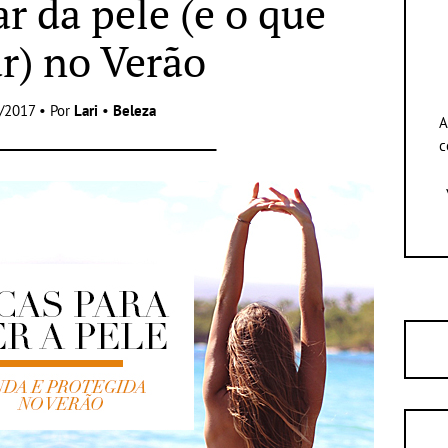
r da pele (e o que
ar) no Verão
/2017 • Por
Lari
•
Beleza
A
c