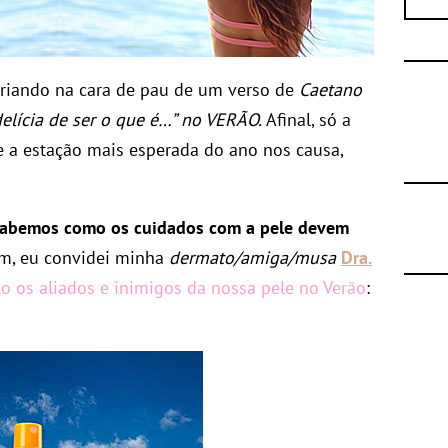
riando na cara de pau de um verso de
Caetano
elícia de ser o que é…” no VERÃO.
Afinal, só a
 a estação mais esperada do ano nos causa,
abemos como os cuidados com a pele devem
m, eu convidei minha
dermato/amiga/musa
Dra.
o os aliados e inimigos da nossa pele no Verão
: