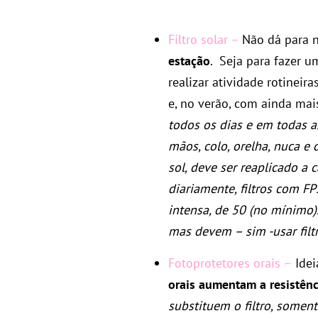
Filtro solar –
Não dá para n
estação
. Seja para fazer 
realizar atividade rotineir
e, no verão, com ainda mais
todos os dias e em todas a
mãos, colo, orelha, nuca e
sol, deve ser reaplicado a 
diariamente, filtros com F
intensa, de 50 (no mínimo
mas devem – sim -usar filtr
Fotoprotetores orais –
Idei
orais aumentam a resistênc
substituem o filtro, some