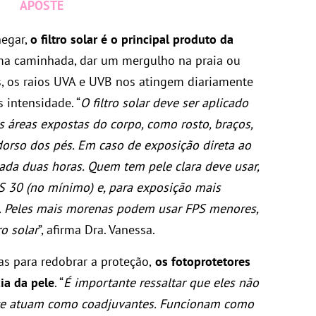
APOSTE
egar,
o filtro solar é o principal produto da
uma caminhada, dar um mergulho na praia ou
as, os raios UVA e UVB nos atingem diariamente
 intensidade. “
O filtro solar deve ser aplicado
s áreas expostas do corpo, como rosto, braços,
 dorso dos pés. Em caso de exposição direta ao
cada duas horas. Quem tem pele clara deve usar,
PS 30 (no mínimo) e, para exposição mais
). Peles mais morenas podem usar FPS menores,
o solar
”, afirma Dra. Vanessa.
as para redobrar a proteção,
os fotoprotetores
ia da pele
. “
É importante ressaltar que eles não
nte atuam como coadjuvantes. Funcionam como