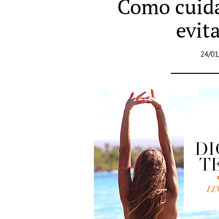
Como cuida
evit
24/01