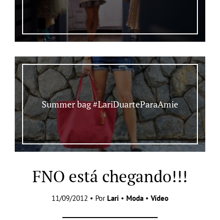
Summer bag #LariDuarteParaAmie
FNO está chegando!!!
11/09/2012 • Por
Lari
•
Moda
•
Vídeo