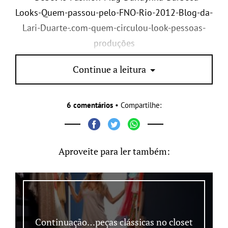
PS:
me contem,
qual look vocês gostaram mais?
Continue a leitura
6 comentários
• Compartilhe:
Aproveite para ler também:
Continuação…peças clássicas no closet