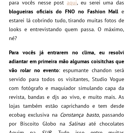
para vocês nesse post
aqui
, eu serei uma das
blogueiras oficiais do FNO no Fashion Mall
e
estarei lá cobrindo tudo, tirando muitas fotos de
looks e entrevistando quem passa. O máximo,
né?
Para vocês já entrarem no clima, eu resolvi
adiantar em primeira mão algumas coisitchas que
vão rolar no evento
: espumante chandon será
servido para todos os visitantes, Studio Vogue
com fotógrafo e maquiador simulando capa da
revista, bandas e djs ao vivo, e muito mais. As
lojas também estão caprichando e tem desde
ecobag exclusiva na
Constança basto
, passando
por Biscoito Globo na
Salinas
até chocolates
Aquim na
SUB
. Tudo isso entre muitas