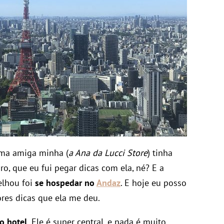
 uma amiga minha (
a Ana da Lucci Store
) tinha
ro, que eu fui pegar dicas com ela, né? E a
elhou foi
se hospedar no
Andaz
. E hoje eu posso
res dicas que ela me deu.
o hotel.
Ele é super central, e nada é muito