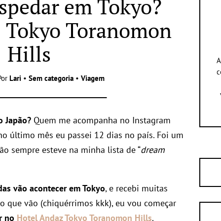
spedar em Tokyo?
z Tokyo Toranomon
Hills
A
c
Por
Lari
•
Sem categoria
•
Viagem
o Japão?
Quem me acompanha no Instagram
 no último mês eu passei 12 dias no país. Foi um
ão sempre esteve na minha lista de “
dream
das vão acontecer em Tokyo
, e recebi muitas
o que vão (chiquérrimos kkk), eu vou começar
r no
Hotel Andaz Tokyo Toranomon Hills
.