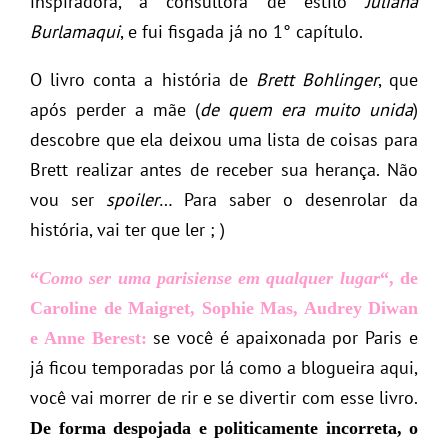
inspiradora, a consultora de estilo
Juliana
Burlamaqui
, e fui fisgada já no 1° capítulo.
O livro conta a história de
Brett Bohlinger
, que
após perder a mãe (
de quem era muito unida
)
descobre que ela deixou uma lista de coisas para
Brett realizar antes de receber sua herança. Não
vou ser
spoiler
… Para saber o desenrolar da
história, vai ter que ler ; )
“
Como ser uma parisiense em qualquer lugar
“, de
Caroline de Maigret, Sophie Mas, Audrey Diwan
se você é apaixonada por Paris e
e Anne Berest:
já ficou temporadas por lá como a blogueira aqui,
você vai morrer de rir e se divertir com esse livro.
De forma despojada e politicamente incorreta, o