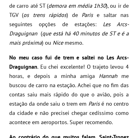
de carro até ST (
demora em média 1h30
), ou ir de
TGV (
os trens rápidos
) de
Paris
e saltar nas
seguintes opções de estações:
Les Arcs-
Draguignan
(
que está há 40 minutos de ST e é a
mais próxima
) ou
Nice
mesmo.
No meu caso fui de trem e saltei no Les Arcs-
Draguignan
. Eu chei excelente! O trajeto levou 4
horas, e depois a
minha amiga
Hannah
me
buscou de carro na estação. Achei que no fim das
contas saiu mais rápido do que o avião, pois a
estação da onde saiu o trem em
Paris
é no centro
da cidade e não precisei chegar cedíssimo como
acontece em aeroportos. Super recomendo.
Ao contrário do que muitos falam, Saint-Tropez