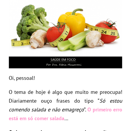
Oi, pessoal!
O tema de hoje é algo que muito me preocupa!
Diariamente ouço frases do tipo “
Só estou
comendo salada e não emagreço
”.
O primeiro erro
está em só comer salada
…