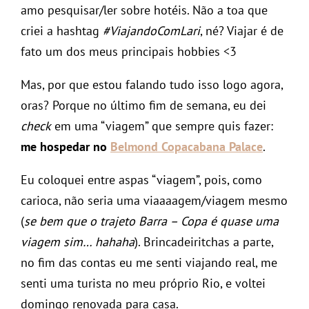
amo pesquisar/ler sobre hotéis. Não a toa que
criei a hashtag
#ViajandoComLari
, né? Viajar é de
fato um dos meus principais hobbies <3
Mas, por que estou falando tudo isso logo agora,
oras? Porque no último fim de semana, eu dei
check
em uma “viagem” que sempre quis fazer:
me hospedar no
Belmond Copacabana Palace
.
Eu coloquei entre aspas “viagem”, pois, como
carioca, não seria uma viaaaagem/viagem mesmo
(
se bem que o trajeto Barra – Copa é quase uma
viagem sim… hahaha
). Brincadeiritchas a parte,
no fim das contas eu me senti viajando real, me
senti uma turista no meu próprio Rio, e voltei
domingo renovada para casa.