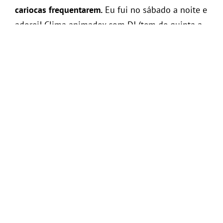
cariocas frequentarem.
Eu fui no sábado a noite e
adorei! Clima animadex com DJ (tem de quinta a
sábado a noite), carta de drinks super legais, e
comida deliciosa. Recomendo super marcar um
almoço, jantar, ou até brunch com os amigos lá.