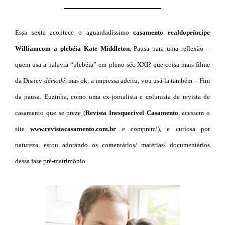
Essa sexta acontece o aguardadíssimo
casamento real
do
príncipe
William
com a plebéia Kate
Middleton.
Pausa para uma reflexão –
quem usa a palavra “plebéia” em pleno séc XXI? que coisa mais filme
da Disney
démodé
, mas ok, a impressa aderiu, vou usá-la também – Fim
da pausa. Euzinha, como uma ex-jornalista e colunista de revista de
casamento que se preze (
Revista Inesquecível Casamento
, acessem o
site
www.revistacasamento.com.br
e comprem!), e curiosa por
natureza, estou adorando os comentários/ matérias/ documentários
dessa fase pré-matrimônio.