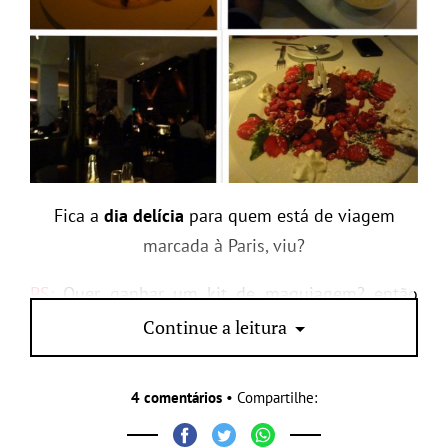
Fica a
dia delícia
para quem está de viagem
marcada à Paris, viu?
PS:
Quer ganhar um kit de maquiagem? então
participe do SORTEIO. Só clicar AQUI
Continue a leitura
4 comentários
• Compartilhe: