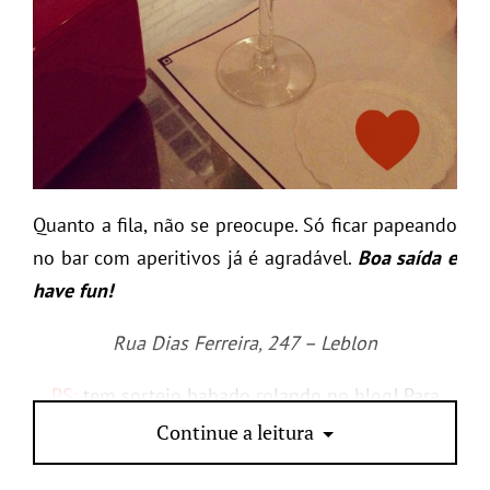
Quanto a fila, não se preocupe. Só ficar papeando
no bar com aperitivos já é agradável.
Boa saída e
have fun!
Rua Dias Ferreira, 247 – Leblon
PS:
tem sorteio babado rolando no blog! Para
participar clique
AQUI
Continue a leitura