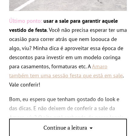
Último ponto:
usar a sale para garantir aquele
vestido de festa
. Você não precisa esperar ter uma
ocasião para correr atrás que nem looouca de
algo, viu? Minha dica é aproveitar essa época de
descontos para investir em um modelo coringa
para casamentos, formaturas etc. A
Amaro
também tem uma sessão festa que está em sale
.
Vale conferir!
Bom, eu espero que tenham gostado do look e
das dicas. E não deixem de conferir a sale da
Amaro, viu? O site está recheado de peças legais
meeesmo. Vocês não vão se arrepender ; )
Continue a leitura