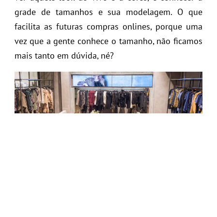
grade de tamanhos e sua modelagem. O que
facilita as futuras compras onlines, porque uma
vez que a gente conhece o tamanho, não ficamos
mais tanto em dúvida, né?
A novidade é que a
AMARO
acabou de inaugurar
mais uma guide shop no Rio, dessa vez o lugar
escolhido foi o Barra Shopping
– pertinho de
casa uhul. Como eu disse antes, é uma ótima