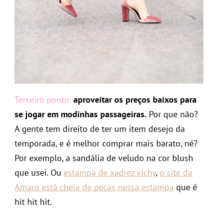
Terceiro ponto:
aproveitar os preços baixos para
se jogar em modinhas passageiras.
Por que não?
A gente tem direito de ter um item desejo da
temporada, e é melhor comprar mais barato, né?
Por exemplo, a sandália de veludo na cor blush
que usei. Ou
estampa de xadrez vichy
,
o site da
Amaro está cheia de peças nessa estampa
que é
hit hit hit.