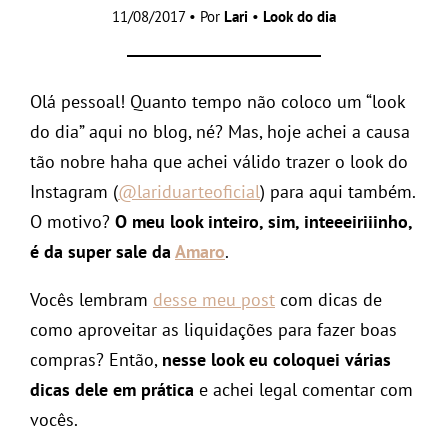
11/08/2017 • Por
Lari
•
Look do dia
Olá pessoal! Quanto tempo não coloco um “look
do dia” aqui no blog, né? Mas, hoje achei a causa
tão nobre haha que achei válido trazer o look do
Instagram (
@lariduarteoficial
) para aqui também.
O motivo?
O meu look inteiro, sim, inteeeiriiinho,
é da super sale da
Amaro
.
Vocês lembram
desse meu post
com dicas de
como aproveitar as liquidações para fazer boas
compras? Então,
nesse look eu coloquei várias
dicas dele em prática
e achei legal comentar com
vocês.