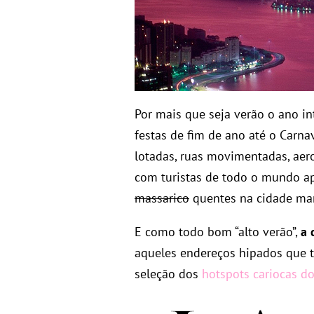
Por mais que seja verão o ano int
festas de fim de ano até o Carna
lotadas, ruas movimentadas, aer
com turistas de todo o mundo a
massarico
quentes na cidade mar
E como todo bom “alto verão”,
a 
aqueles endereços hipados que t
seleção dos
hotspots cariocas d