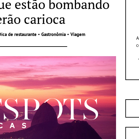
que estão bombando
erão carioca
Dica de restaurante
•
Gastronômia
•
Viagem
A
c