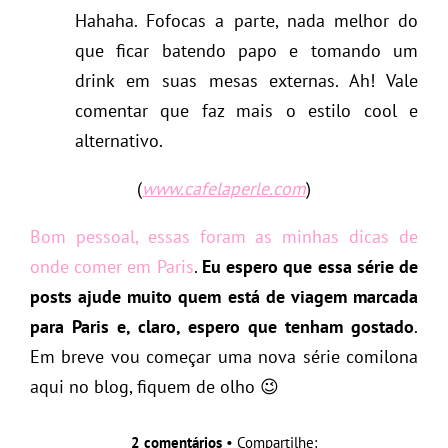
Hahaha. Fofocas a parte, nada melhor do
que ficar batendo papo e tomando um
drink em suas mesas externas. Ah! Vale
comentar que faz mais o estilo cool e
alternativo.
(
www.cafelaperle.com
)
Bom pessoal, essas foram as minhas dicas de
onde comer em Paris
.
Eu espero que essa série de
posts ajude muito quem está de viagem marcada
para Paris e, claro, espero que tenham gostado
.
Em breve vou começar uma nova série comilona
aqui no blog, fiquem de olho 😉
2 comentários
• Compartilhe: