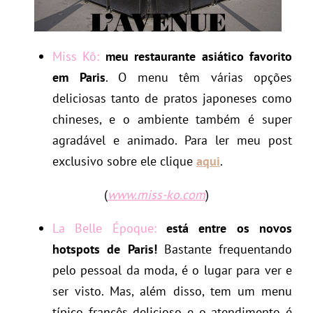
Miss Kõ:
meu restaurante asiático favorito
em Paris
. O menu têm várias opções
deliciosas tanto de pratos japoneses como
chineses, e o ambiente também é super
agradável e animado. Para ler meu post
exclusivo sobre ele clique
aqui
.
(
www.miss-ko.com
)
La Belle Époque:
está entre os novos
hotspots de Paris!
Bastante frequentando
pelo pessoal da moda, é o lugar para ver e
ser visto. Mas, além disso, tem um menu
típico francês delicioso e o atendimento é