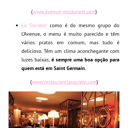
(
www.avenue-restaurant.com
)
La Societé:
como é do mesmo grupo do
L’Avenue, o menu é muito parecido e têm
vários pratos em comum, mas tudo é
delicioso. Têm um clima aconchegante com
luzes baixas,
é sempre uma boa opção para
quem está em Saint Germain
.
(
www.restaurantlasociete.com
)