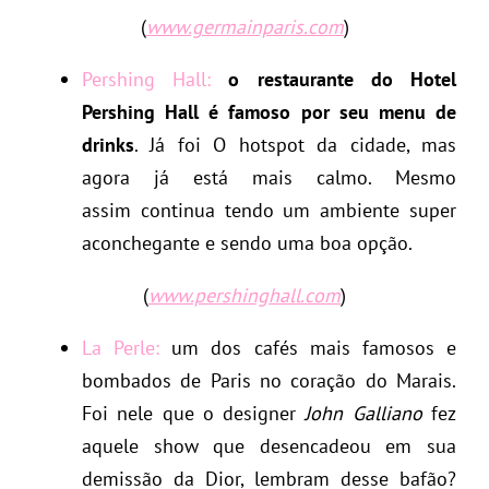
(
www.germainparis.com
)
Pershing Hall:
o restaurante do Hotel
Pershing Hall é famoso por seu menu de
drinks
. Já foi O hotspot da cidade, mas
agora já está mais calmo. Mesmo
assim continua tendo um ambiente super
aconchegante e sendo uma boa opção.
(
www.pershinghall.com
)
La Perle:
um dos cafés mais famosos e
bombados de Paris no coração do Marais.
Foi nele que o designer
John Galliano
fez
aquele show que desencadeou em sua
demissão da Dior, lembram desse bafão?