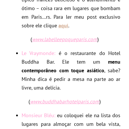
ótimo – coisa rara em lugares que bombam
em Paris…rs. Para ler meu post exclusivo
sobre ele clique
aqui
.
(
www.labelleepoqueparis.com
)
Le Vraymonde:
é o restaurante do Hotel
Buddha Bar. Ele tem um
menu
contemporâneo com toque asiático
, sabe?
Minha dica é pedir a mesa na parte ao ar
livre, uma delícia.
(
www.buddhabarhotelparis.com
)
Monsieur Bléu:
eu coloquei ele na lista dos
lugares para almoçar com um bela vista,