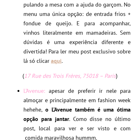
pulando a mesa com a ajuda do garçom. No
menu uma única opção: de entrada frios +
fondue de queijo. E para acompanhar,
vinhos literalmente em mamadeiras. Sem
dúvidas é uma experiência diferente e
divertida! Para ler meu post exclusivo sobre
lá só clicar
aqui
.
(
17 Rue des Trois Frères, 75018 – Paris
)
L’Avenue:
apesar de preferir ir nele para
almoçar e principalmente em fashion week
hehehe,
o L’Avenue também é uma ótima
opção para jantar
. Como disse no último
post, local para ver e ser visto e com
comida maravilhosa hummm.