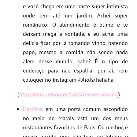
e você chega em uma parte super intimista
onde tem até um jardim. Achei super
romântico! O atendimento é ótimo e te
deixam mega a vontade, e eu achei uma
delícia ficar por lá tomando vinho, batendo
papo, mesmo a comida não sendo nada
além desse mundo, sabe? É o tipo de
endereço para não espalhar por aí, nem
coloquei no Instagram #
Aloka
hahaha.
(
http://eldoradohotel.fr/bistrot-des-dames/
)
Derrière:
em uma porta comum escondido
no meio do Marais está um dos meus
restaurantes favoritos de Paris. Ou melhor, é
quase secreto, pois não tem um letreiro e