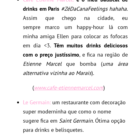
drinks em Paris
#ZéDaCanaFeelings hahaha.
Assim que chego na cidade, eu
sempre marco um happy-hour lá com
minha amiga Ellen para colocar as fofocas
em dia <3.
Têm muitos drinks deliciosos
com o preço justíssimo
, e fica na região de
Etienne Marcel
que bomba (
uma área
alternativa vizinha ao Marais
).
(
www.cafe-etiennemarcel.com
)
Le Germain:
um restaurante com decoração
super moderninha que como o nome
sugere fica em
Saint Germain
. Ótima opção
para drinks e belisquetes.