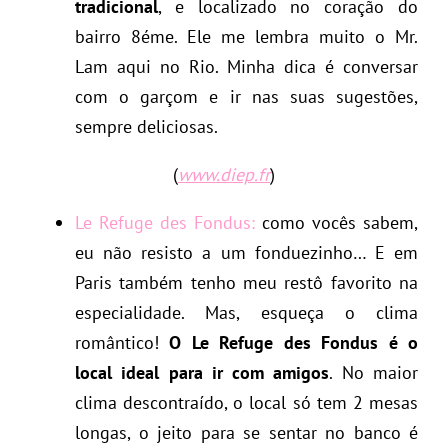
tradicional
, e localizado no coração do
bairro 8éme. Ele me lembra muito o Mr.
Lam aqui no Rio. Minha dica é conversar
com o garçom e ir nas suas sugestões,
sempre deliciosas.
(
www.diep.fr
)
Le Refuge des Fondus:
como vocês sabem,
eu não resisto a um fonduezinho… E em
Paris também tenho meu restô favorito na
especialidade. Mas, esqueça o clima
romântico!
O Le Refuge des Fondus é o
local ideal para ir com amigos
. No maior
clima descontraído, o local só tem 2 mesas
longas, o jeito para se sentar no banco é