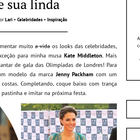
e sua linda
Por
Lari
•
Celebridades
•
Inspiração
A
omentar muito
a vida
os looks das celebridades,
c
exceção para minha musa
Kate Middleton
. Mais
antar de gala das Olimpíadas de Londres! Para
r um modelo da marca
Jenny Packham
com um
 costas. Completando, coque baixo com trança
a pastinha e imitar na próxima festa.