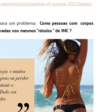
ive/projects/cp/
summer-of-science-2015/latest/
 para um problema:
Como pessoas com corpos
radas nos mesmos “rótulos “ de IMC ?