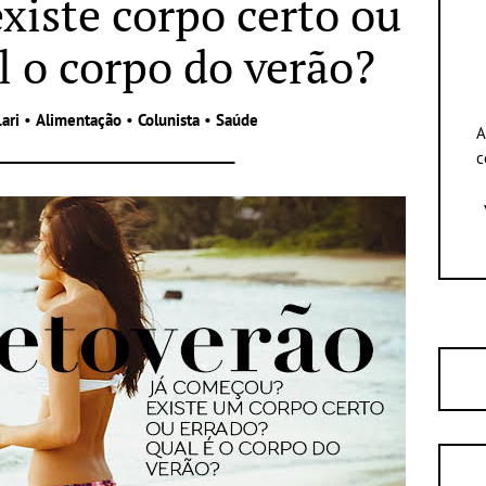
xiste corpo certo ou
l o corpo do verão?
ari
•
Alimentação
•
Colunista
•
Saúde
A
c