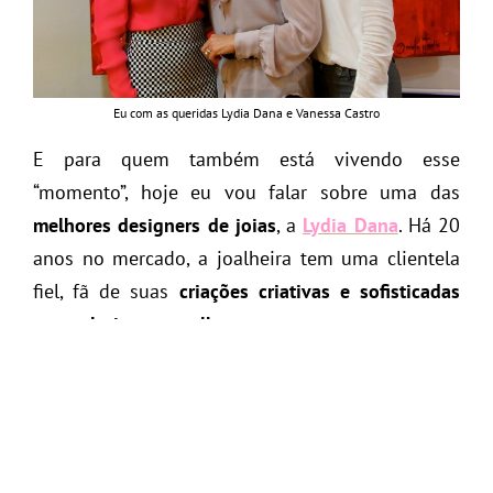
Eu com as queridas Lydia Dana e Vanessa Castro
E para quem também está vivendo esse
“momento”, hoje eu vou falar sobre uma das
melhores designers de joias
, a
Lydia Dana
. Há 20
anos no mercado, a joalheira tem uma clientela
fiel, fã de suas
criações criativas e sofisticadas
que valorizam a mulher
.
A Lydia trabalha com
todos os tipos de ouro
(branco, amarelo e rosé),
diamantes e as melhores
– e mais desejadas –
pedras
. Como, turmalina
paraíba, jade da malásia, pérolas (mabe e