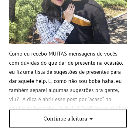
Como eu recebo MUITAS mensagens de vocês
com dúvidas do que dar de presente na ocasião,
eu fiz uma lista de sugestões de presentes para
dar aquele help. E, como não sou boba haha, eu
também separei algumas sugestões pra gente,
viu?
. A dica é abrir esse post por “acaso” no
celular do boy sabe… hahaha! Confiram as minhas
idéias e me digam se também estão na sua lista!
Continue a leitura