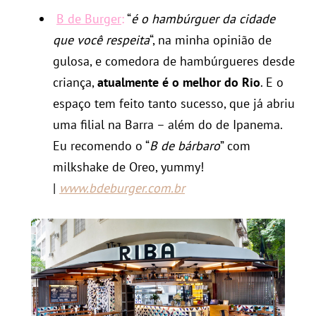
B de Burger
:
“
é o hambúrguer da cidade
que você respeita
“, na minha opinião de
gulosa, e comedora de hambúrgueres desde
criança,
atualmente é o melhor do Rio
. E o
espaço tem feito tanto sucesso, que já abriu
uma filial na Barra – além do de Ipanema.
Eu recomendo o “
B de bárbaro
” com
milkshake de Oreo, yummy!
|
www.bdeburger.com.br