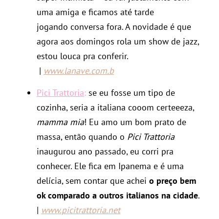
uma amiga e ficamos até tarde
jogando conversa fora. A novidade é que
agora aos domingos rola um show de jazz,
estou louca pra conferir.
|
www.lanave.com.b
Pici Trattoria
:
se eu fosse um tipo de
cozinha, seria a italiana cooom certeeeza,
mamma mia
! Eu amo um bom prato de
massa, então quando o
Pici Trattoria
inaugurou ano passado, eu corri pra
conhecer. Ele fica em Ipanema e é uma
delícia, sem contar que achei
o preço bem
ok comparado a outros italianos na cidade
.
|
www.picitrattoria.net