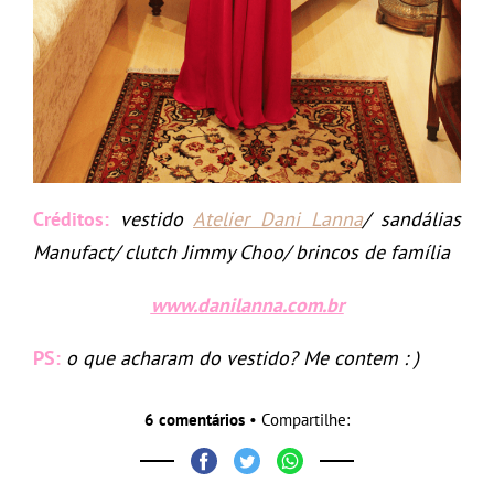
Créditos:
vestido
Atelier Dani Lanna
/ sandálias
Manufact/ clutch Jimmy Choo/ brincos de família
www.danilanna.com.br
PS:
o que acharam do vestido? Me contem : )
6 comentários
• Compartilhe: