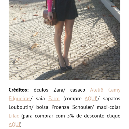
Créditos:
óculos Zara/ casaco
Ateliê Camy
Filgueiras
/ saia
Farm
(compre
AQUI
)/ sapatos
Louboutin/ bolsa Proenza Schouler/ maxi-colar
Lilac
(para comprar com 5% de desconto clique
AQUI
)