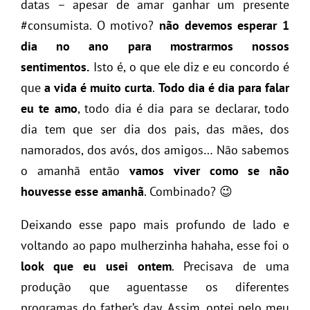
datas – apesar de amar ganhar um presente
#consumista. O motivo?
não devemos esperar 1
dia no ano para mostrarmos nossos
sentimentos.
Isto é, o que ele diz e eu concordo é
que
a vida é muito curta
.
Todo dia é dia para falar
eu te amo
, todo dia é dia para se declarar, todo
dia tem que ser dia dos pais, das mães, dos
namorados, dos avós, dos amigos… Não sabemos
o amanhã então
vamos viver como se não
houvesse esse amanhã
. Combinado? 😉
Deixando esse papo mais profundo de lado e
voltando ao papo mulherzinha hahaha, esse foi o
look que eu usei ontem
. Precisava de uma
produção que aguentasse os diferentes
programas do father’s day. Assim, optei pelo meu