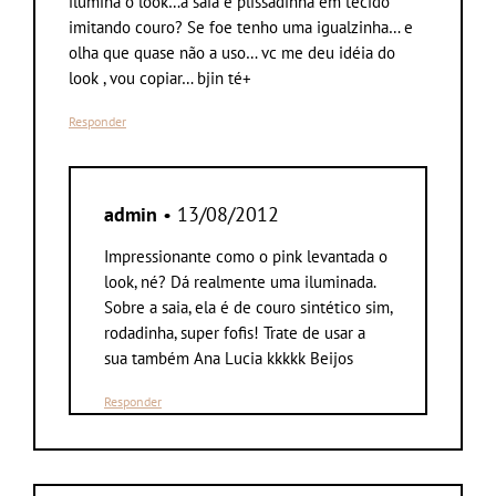
ilumina o look…a saia é plissadinha em tecido
imitando couro? Se foe tenho uma igualzinha… e
olha que quase não a uso… vc me deu idéia do
look , vou copiar… bjin té+
Responder
admin
• 13/08/2012
Impressionante como o pink levantada o
look, né? Dá realmente uma iluminada.
Sobre a saia, ela é de couro sintético sim,
rodadinha, super fofis! Trate de usar a
sua também Ana Lucia kkkkk Beijos
Responder