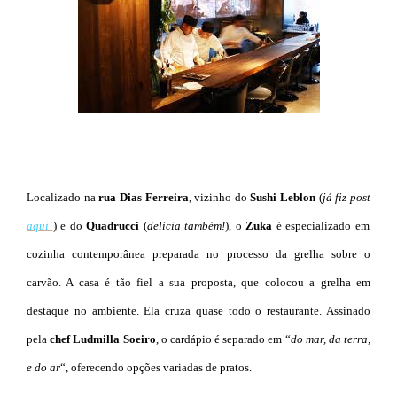
Localizado na
rua Dias Ferreira
, vizinho do
Sushi Leblon
(
já fiz post
aqui
)
e do
Quadrucci
(
delícia também!
), o
Zuka
é especializado em
cozinha contemporânea preparada no processo da grelha sobre o
carvão. A casa é tão fiel a sua proposta, que colocou a grelha em
destaque no ambiente. Ela cruza quase todo o restaurante. Assinado
pela
chef Ludmilla Soeiro
, o cardápio é separado em “
do mar, da terra,
e do ar
“, oferecendo opções variadas de pratos.