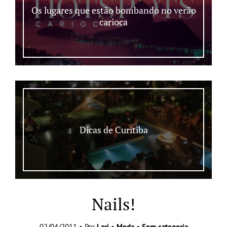
Os lugares que estão bombando no verão
carioca
Dicas de Curitiba
Nails!
02/04/2011 • Por
Lari
•
Moda
•
Sem categoria