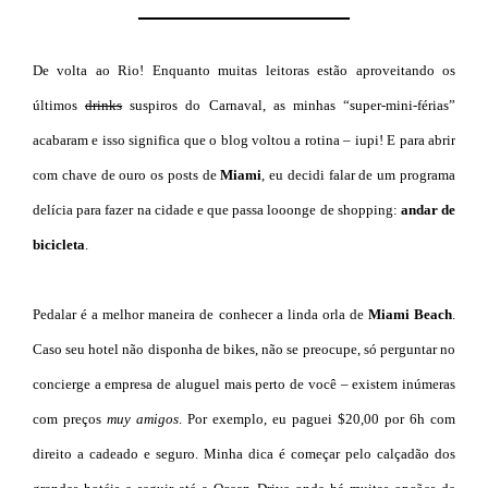
De volta ao Rio! Enquanto muitas leitoras estão aproveitando os
últimos
drinks
suspiros do Carnaval, as minhas “super-mini-férias”
acabaram e isso significa que o blog voltou a rotina – iupi! E para abrir
com chave de ouro os posts de
Miami
, eu decidi falar de um programa
delícia para fazer na cidade e que passa looonge de shopping:
andar de
bicicleta
.
Pedalar é a melhor maneira de conhecer a linda orla de
Miami Beac
h
.
Caso seu hotel não disponha de bikes, não se preocupe, só perguntar no
concierge a empresa de aluguel mais perto de você – existem inúmeras
com preços
muy amigos
. Por exemplo, eu paguei $20,00 por 6h com
direito a cadeado e seguro. Minha dica é começar pelo calçadão dos