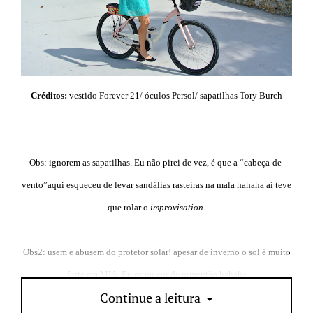
Créditos:
vestido Forever 21/ óculos Persol/ sapatilhas Tory Burch
Obs: ignorem as sapatilhas. Eu não pirei de vez, é que a “cabeça-de-
vento”aqui esqueceu de levar sandálias rasteiras na mala hahaha aí teve
que rolar o
improvisation
.
Obs2: usem e abusem do protetor solar! apesar de inverno o sol é muito
forte em MIA. Eu estou cor de pimentão hahaha
Continue a leitura