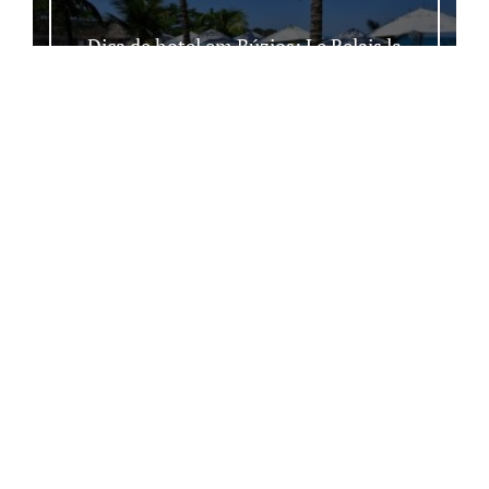
Dica de hotel em Búzios: Le Relais la
Borie