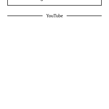
YouTube
Facebook
My Instagram
© Lari Duarte - 2026 - Todos os direitos reservados