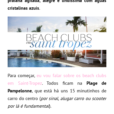
praiana agitada, alegre e lindíssima com águas
cristalinas azuis
.
Para começar,
eu vou falar sobre os beach clubs
em Saint-Tropez
. Todos ficam na
Plage de
Pampelonne
, que está há uns 15 minutinhos de
carro do centro (
por sinal, alugar carro ou scooter
por lá é fundamental
).