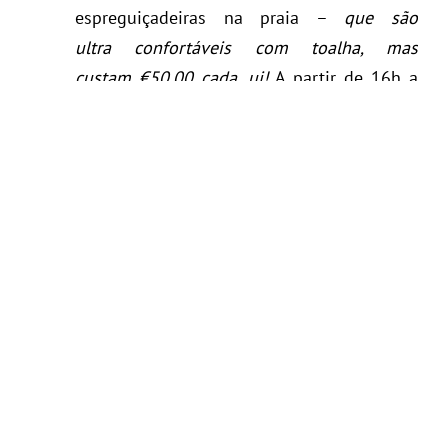
espreguiçadeiras na praia –
que são
ultra confortáveis com toalha, mas
custam €50,00 cada, ui!
A partir de 16h a
música começa a aumentar e o ambiente
ganha um
clima super festivo
com pessoas
dançando nas cadeiras e muita animação.
Ah! Outra dica é almoçar no “snack” do
Bagatelle, um pequeno restaurante para
lanchinhos que fica ao lado do “restaurante
oficial”. É uma boa opção caso não consiga
reserva no restô. Eu almocei nele também e
achei delicioso.
(
www.bagatellesttropez.com
)
Bora Bora:
mais um beach club que eu