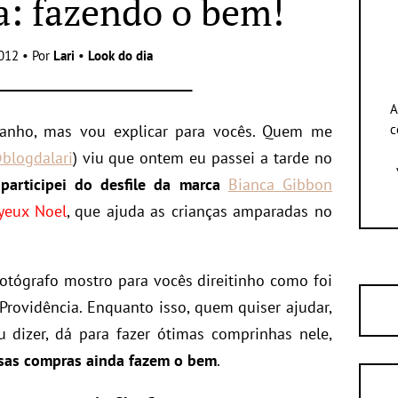
a: fazendo o bem!
012 • Por
Lari
•
Look do dia
A
tranho, mas vou explicar para vocês. Quem me
c
blogdalari
) viu que ontem eu passei a tarde no
?
participei do desfile da marca
Bianca Gibbon
yeux Noel
, que ajuda as crianças amparadas no
otógrafo mostro para vocês direitinho como foi
rovidência. Enquanto isso, quem quiser ajudar,
dizer, dá para fazer ótimas comprinhas nele,
ssas compras ainda fazem o bem
.