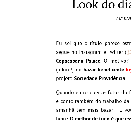
Look do di
23/10/2
Eu sei que o título parece es
segue no Instagram e Twitter (
@
Copacabana Palace
. O motivo
(adoro!) no
bazar beneficente
Jo
projeto
Sociedade Providência
.
Quando eu receber as fotos do f
e conto também do trabalho da P
amanhã tem mais bazar! E vou 
hein?
O melhor de tudo é que e