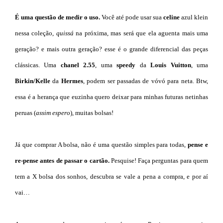
É uma questão de medir o uso.
Você até pode usar sua
celine
azul klein
nessa coleção,
quissá
na próxima, mas será que ela aguenta mais uma
geração? e mais outra geração? esse é o grande diferencial das peças
clássicas. Uma
chanel 2.55
, uma
speedy
da
Louis Vuitton
, uma
Birkin/Kelle
da
Hermes
, podem ser passadas de vóvó para neta. Btw,
essa é a herança que euzinha quero deixar para minhas futuras netinhas
peruas (
assim espero
), muitas bolsas!
Já que comprar A bolsa, não é uma questão simples para todas,
pense e
re-pense antes de passar o cartão.
Pesquise! Faça perguntas para quem
tem a X bolsa dos sonhos, descubra se vale a pena a compra, e por aí
vai…