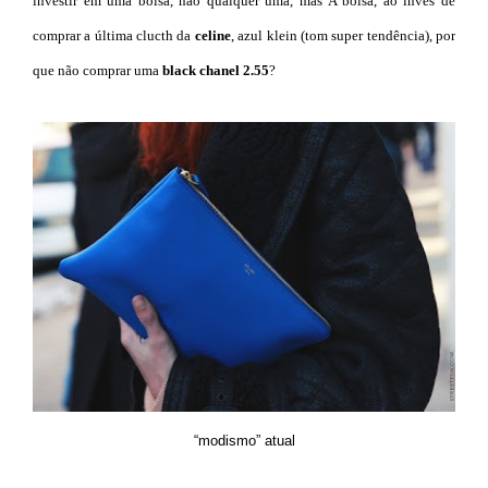
investir em uma bolsa, não qualquer uma, mas A bolsa, ao invés de
comprar a última clucth da
celine
, azul klein (tom super tendência), por
que não comprar uma
black
chanel 2.55
?
“modismo” atual