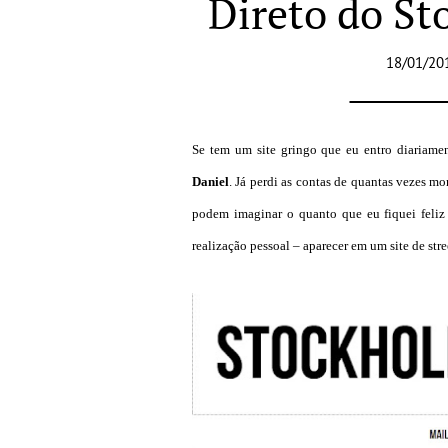
Direto do St
18/01/20
Se tem um site gringo que eu entro diariame
Daniel
. Já perdi as contas de quantas vezes m
podem imaginar o quanto que eu fiquei feliz
realização pessoal – aparecer em um site de stre