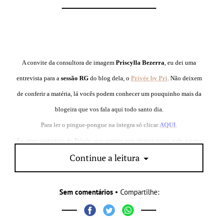
A convite da consultora de imagem
Priscylla Bezerra
, eu dei uma
entrevista para a
sessão RG
do blog dela, o
Privée by Pri
. Não deixem
de conferir a matéria, lá vocês podem conhecer um pouquinho mais da
blogeira que vos fala aqui todo santo dia.
Para ler o pingue-pongue na íntegra só clicar
AQUI
.
Eu amei participar do Privée, que sempre tem ótimos posts, vale a pena
Continue a leitura
conhecer!
Sem comentários
• Compartilhe: