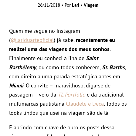
26/11/2018 • Por
Lari
•
Viagem
Quem me segue no Instagram
(
@lariduarteoficial
) já sabe,
recentemente eu
realizei uma das viagens dos meus sonhos
.
Finalmente eu conheci a ilha de
Saint
Barthélemy
, ou como todos conhecem,
St. Barths
,
com direito a uma parada estratégica antes em
Miami
. O convite – maravilhoso, diga-se de
passagem – veio da
TL Portfolio
e da tradicional
multimarcas paulistana
Claudete e Deca
. Todos os
looks lindos que usei na viagem são de lá.
E abrindo com chave de ouro os posts dessa