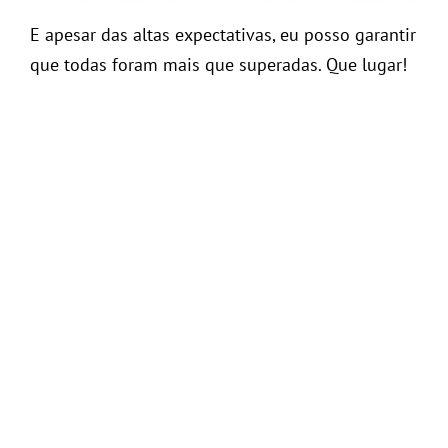
E apesar das altas expectativas, eu posso garantir
que todas foram mais que superadas. Que lugar!
A ilha é realmente tudo o que falam. Une a beleza
natural do Caribe com a infraestrutura Europeia.
E a boa notícia é que ela já está 100% recuperada
do furacão
Irma
(que a atingiu no ano passado, e
causou muitos danos). Assim, para quem está
planejando visitar
St. Barths
,
eu resolvi fazer um
roteiro de viagem
. E como de costume, vou
dividir em duas partes para não ficar tããão
gigante, ok? Hahaha.