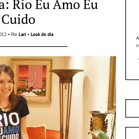
a: Rio Eu Amo Eu
Cuido
012 • Por
Lari
•
Look do dia
A
c