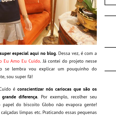
super especial aqui no blog
. Dessa vez, é com a
o Eu Amo Eu Cuido
. Já contei do projeto nesse
o se lembra vou explicar um pouquinho do
e, sou super fã!
Cuido é
conscientizar nós cariocas que são os
grande diferença
. Por exemplo, recolher seu
o papel do biscoito Globo não evapora gente!
, calçadas limpas etc. Praticando essas pequenas