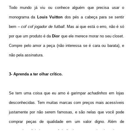
Todo mundo já viu ou conhece alguém que precisa usar o
monograma da
Louis Vuitton
dos pés a cabeça para se sentir
bem –
cof cof jogador de futball
. Mas ai que está o erro, não é só
por que um produto é da
Dior
que ele merece morar no seu closet.
Compre pelo amor a peça (não interessa se é cara ou barata), e
não pela assinatura.
3- Aprenda a ter olhar crítico.
Se tem uma coisa que eu amo é garimpar
achadinhos
em lojas
desconhecidas. Tem muitas marcas com preços mais acessíveis
justamente por não serem famosas, e são nelas que você pode
comprar peças de qualidade em um valor digno. Além de
economizar dinheiro, se você é pão-dura como
moi
, vai sentir uma