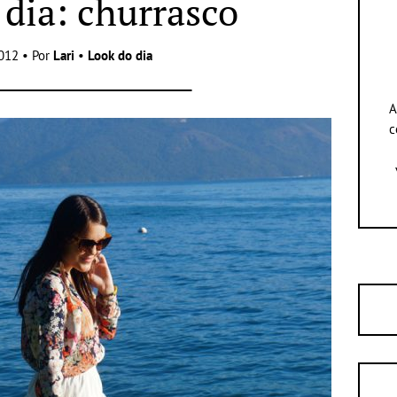
 dia: churrasco
012 • Por
Lari
•
Look do dia
A
c