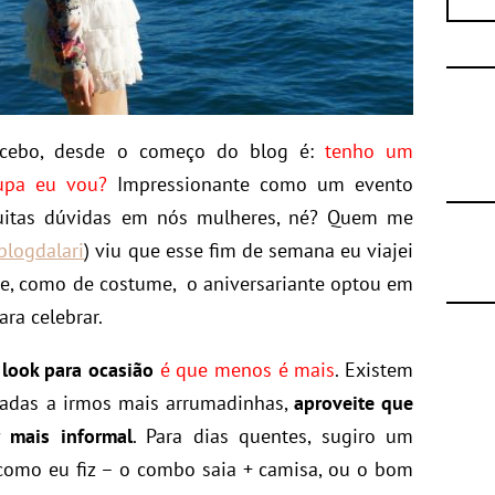
ecebo, desde o começo do blog é:
tenho um
oupa eu vou?
Impressionante como um evento
uitas dúvidas em nós mulheres, né? Quem me
logdalari
) viu que esse fim de semana eu viajei
 e, como de costume, o aniversariante optou em
ra celebrar.
 look para ocasião
é que menos é mais
. Existem
gadas a irmos mais arrumadinhas,
aproveite que
 mais informal
. Para dias quentes, sugiro um
 como eu fiz – o combo saia + camisa, ou o bom