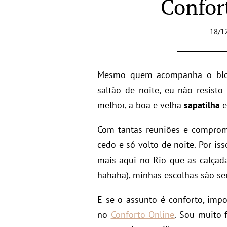
Confor
18/1
Mesmo quem acompanha o blo
saltão de noite, eu não resisto
melhor, a boa e velha
sapatilha
Com tantas reuniões e comprom
cedo e só volto de noite. Por is
mais aqui no Rio que as calçad
hahaha), minhas escolhas são s
E se o assunto é conforto, impo
no
Conforto Online
. Sou muito 