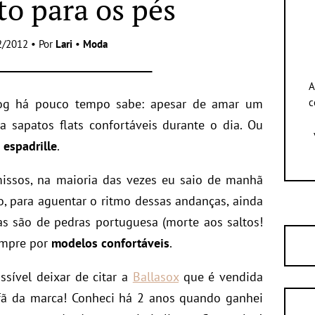
to para os pés
2/2012 • Por
Lari
•
Moda
A
g há pouco tempo sabe: apesar de amar um
c
 a sapatos flats confortáveis durante o dia. Ou
e
espadrille
.
issos, na maioria das vezes eu saio de manhã
so, para aguentar o ritmo dessas andanças, ainda
as são de pedras portuguesa (morte aos saltos!
empre por
modelos confortáveis
.
ssível deixar de citar a
Ballasox
que é vendida
fã da marca! Conheci há 2 anos quando ganhei