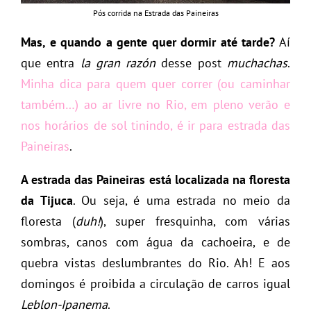
Pós corrida na Estrada das Paineiras
Mas, e quando a gente quer dormir até tarde?
Aí
que entra
la gran razón
desse post
muchachas
.
Minha dica para quem quer correr (ou caminhar
também…) ao ar livre no Rio, em pleno verão e
nos horários de sol tinindo, é ir para estrada das
Paineiras
.
A estrada das Paineiras está localizada na floresta
da Tijuca
. Ou seja, é uma estrada no meio da
floresta (
duh!
), super fresquinha, com várias
sombras, canos com água da cachoeira, e de
quebra vistas deslumbrantes do Rio. Ah! E aos
domingos é proibida a circulação de carros igual
Leblon-Ipanema
.