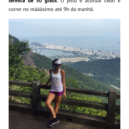
térmica de 50 graus
. O jeito é acordar cedo e
correr no máááximo até 9h da manhã.