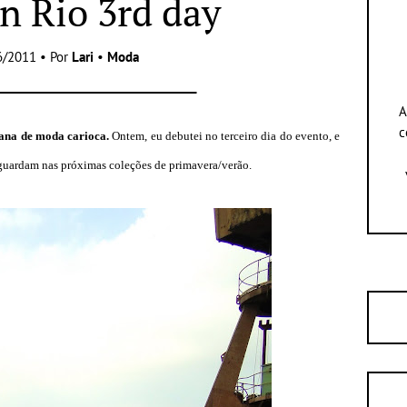
n Rio 3rd day
6/2011 • Por
Lari
•
Moda
A
c
mana de moda carioca.
Ontem, eu debutei no terceiro dia do evento, e
aguardam nas próximas coleções de primavera/verão.