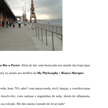
no
Rio-a-Porter
. Além de
dar uma butucada
nos stands das lojas (que
), eu assisti aos desfiles da
My Phylosophy
e
Bianca Marques
.
verão, bem
70’s
, sabe? com muita renda, tricô, franjas, e vestidos/saias
a
beach-chic
, com camisas e regatinhas de seda, shorts de alfaiataria,
s na coleção. Me deu muita vontade de levar tudo!