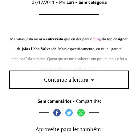
07/12/2011 • Por
Lari
•
Sem categoria
Meninas, está no ar a
entrevista
que eu dei para o
blog
da top
designer
de jóias Ucha Valverde
. Mais especificamente, eu fui a “garota
preciosa” da semana. Quem quiser me conhecer um pouco mais e ler a
matéria na íntegra, só clicar
AQUI
.
Continue a leitura
Sem comentários
• Compartilhe:
Aproveite para ler também: