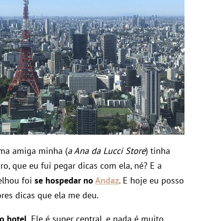
 uma amiga minha (
a Ana da Lucci Store
) tinha
ro, que eu fui pegar dicas com ela, né? E a
elhou foi
se hospedar no
Andaz
. E hoje eu posso
res dicas que ela me deu.
o hotel.
Ele é super central, e nada é muito