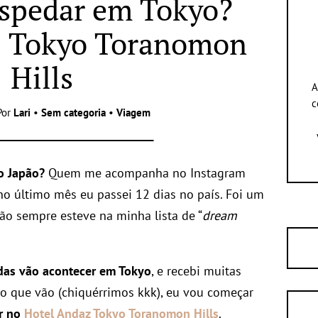
spedar em Tokyo?
z Tokyo Toranomon
Hills
A
c
Por
Lari
•
Sem categoria
•
Viagem
o Japão?
Quem me acompanha no Instagram
 no último mês eu passei 12 dias no país. Foi um
ão sempre esteve na minha lista de “
dream
das vão acontecer em Tokyo
, e recebi muitas
o que vão (chiquérrimos kkk), eu vou começar
r no
Hotel Andaz Tokyo Toranomon Hills
.