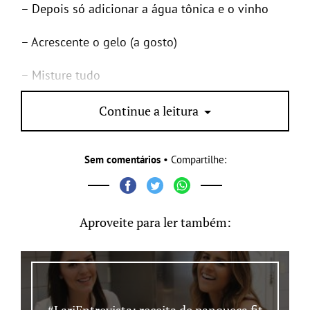
– Depois só adicionar a água tônica e o vinho
– Acrescente o gelo (a gosto)
– Misture tudo
Et voilá! Drink pronto 😉
Continue a leitura
Sem comentários
• Compartilhe:
Aproveite para ler também:
#LariEntrevista: receita de panqueca fit