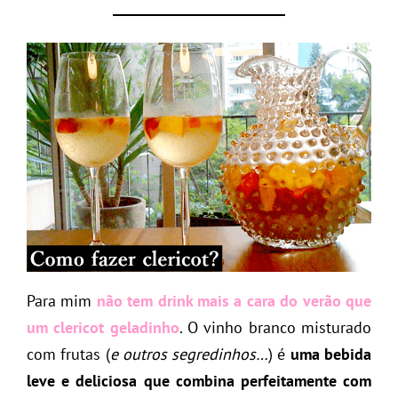
Para mim
não tem drink mais a cara do verão que
um clericot geladinho
. O vinho branco misturado
com frutas (
e outros segredinhos…
) é
uma bebida
leve e deliciosa que combina perfeitamente com