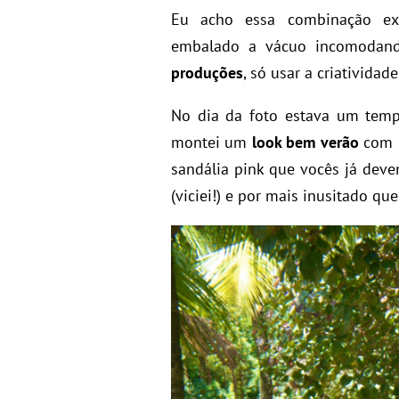
Eu acho essa combinação e
embalado a vácuo incomodand
produções
, só usar a criatividad
No dia da foto estava um temp
montei um
look bem verão
com e
sandália pink que vocês já dev
(viciei!) e por mais inusitado q