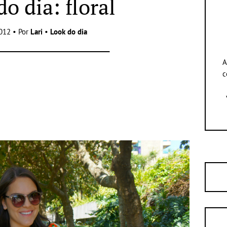
o dia: floral
012 • Por
Lari
•
Look do dia
A
c