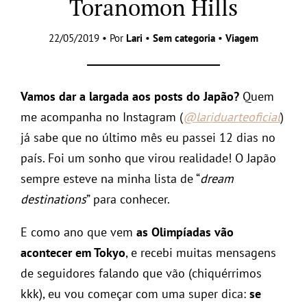
Toranomon Hills
22/05/2019 • Por
Lari
•
Sem categoria
•
Viagem
Vamos dar a largada aos posts do Japão?
Quem
me acompanha no Instagram (
@lariduarteoficial
)
já sabe que no último mês eu passei 12 dias no
país. Foi um sonho que virou realidade! O Japão
sempre esteve na minha lista de “
dream
destinations
” para conhecer.
E como ano que vem
as Olimpíadas vão
acontecer em Tokyo
, e recebi muitas mensagens
de seguidores falando que vão (chiquérrimos
kkk), eu vou começar com uma super dica:
se