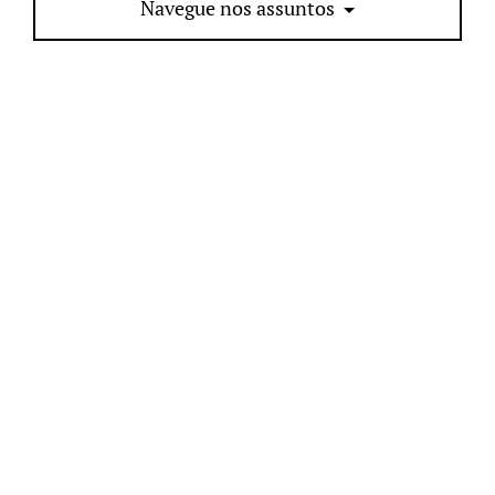
Navegue nos assuntos
YouTube
Facebook
My Instagram
© Lari Duarte - 2026 - Todos os direitos reservados