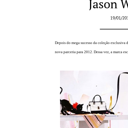
Jason W
19/01/20
Depois do mega sucesso da coleção exclusiva 
nova parceria para 2012.
Dessa vez, a marca es