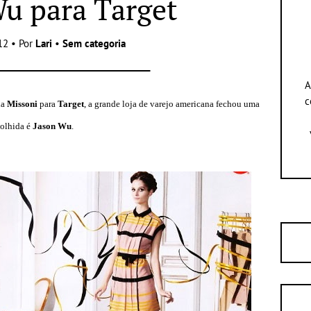
u para Target
12 • Por
Lari
•
Sem categoria
A
c
da
Missoni
para
Target
, a grande loja de varejo americana fechou uma
colhida é
Jason Wu
.